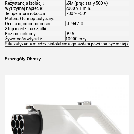
Rezystancja izolacji:
≥5M (prąd stały 500 V)
Wytrzymaj napięcie:
2000 V 1 min.
Temperatura robocza
:-30°~+50°
Materiał termoplastyczny.
Ocena ognioodporności
UL 94V-0
Stop miedzi na szpilki
Poziom ochrony:
IP55
Żywotność wtyczki:
10000 razy
Siła zatykania między pistoletem a gniazdem powinna być mniejsza 
Szczegóły Obrazy