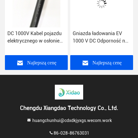
DC 1000V Kabel pojazdu
Gniazda ładowania EV
elektrycznego w osłonie
1000 V DC Odporność na
TPU z gołym rdzeniem z
izolację 200 A
drutu miedzianego
Najlepszą cenę
Najlepszą cenę
Chengdu Xiangdao Technology Co., Ltd.
huangchunhui@cdxdkjyxgs.wecom.work
86-028-86763031