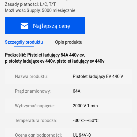
Zasady płatności: L/C, T/T
Możliwość Supply: 5000 miesięcznie
Najlepszą cenę
Szczegóły produktu
Opis produktu
Podkreślić:
Pistolet ładujący 64A 440v ev
,
pistolety ładujące ev 440v
,
pistolet ładujący ev 440v
Nazwa produktu:
Pistolet ładujący EV 440 V
Prąd znamionowy:
64A
Wytrzymać napięcie:
2000 V 1 min
Temperatura robocza:
-30℃~+50℃
Ocena ognioodporności:
UL 94V-0