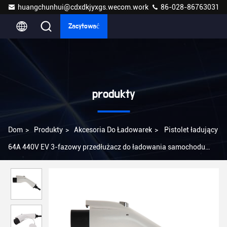
huangchunhui@cdxdkjyxgs.wecom.work
86-028-86763031
Zacytować
produkty
Dom
>
Produkty
>
Akcesoria Do Ładowarek
>
Pistolet ładujący
64A 440V EV 3-fazowy przedłużacz do ładowania samochodu
elektrycznego