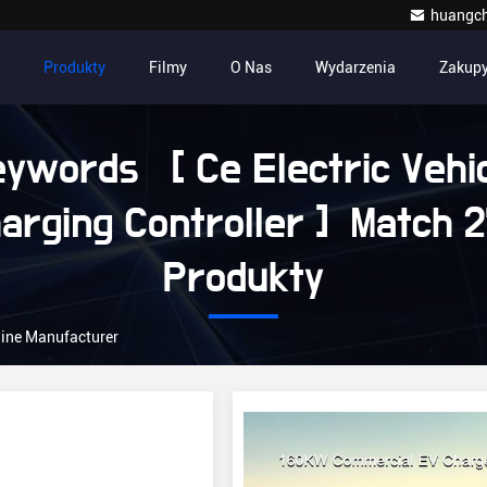
huangc
Produkty
Filmy
O Nas
Wydarzenia
Zakup
ywords [ Ce Electric Vehi
arging Controller ] Match 
Produkty
nline Manufacturer