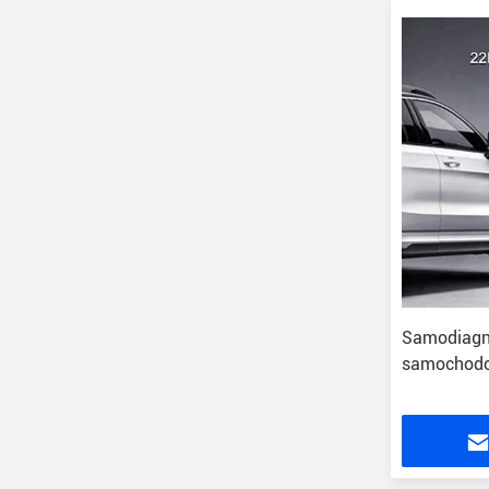
Samodiagn
samochodo