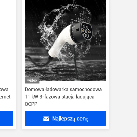
wideo
dowa
Domowa ładowarka samochodowa
ernet
11 kW 3-fazowa stacja ładująca
OCPP
Najlepszą cenę