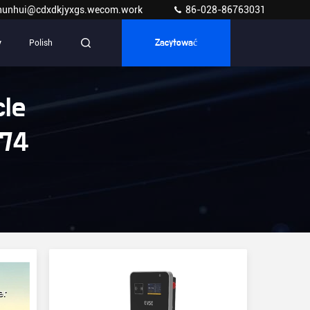
hunhui@cdxdkjyxgs.wecom.work
86-028-86763031
y
Polish
Zacytować
cle
274