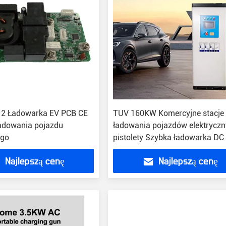
 2 Ładowarka EV PCB CE
TUV 160KW Komercyjne stacje
ładowania pojazdu
ładowania pojazdów elektryczn
ego
pistolety Szybka ładowarka DC
Najlepszą cenę
Najlepszą cenę