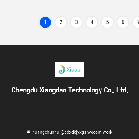
1
2
3
4
5
6
Chengdu Xiangdao Technology Co., Ltd.
huangchunhui@cdxdkjyxgs.wecom.work