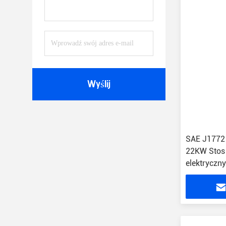
Wyślij
SAE J1772
22KW Stos
elektryczn