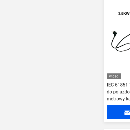
wideo
IEC 61851 
do pojazdó
metrowy ka