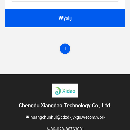
Wyślij
1
Chengdu Xiangdao Technology Co., Ltd.
huangchunhui@cdxdkjyxgs.wecom.work
86-028-86763031