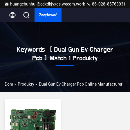
huangchunhui@cdxdkjyxgs.wecom.work
86-028-86763031
Zacytować
Keywords [ Dual Gun Ev Charger
Pcb ] Match 1 Produkty
Dom
>
Produkty
>
Dual Gun Ev Charger Pcb Online Manufacturer