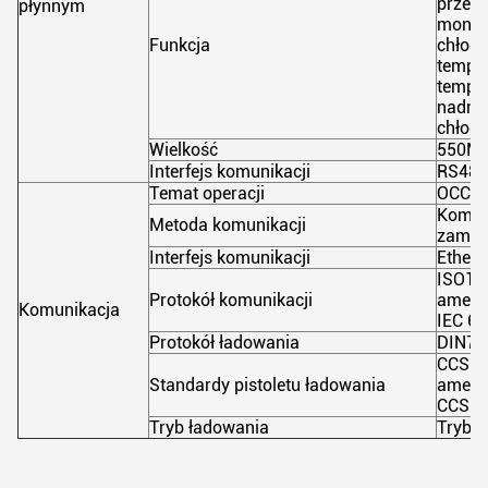
przepł
płynnym
monito
Funkcja
chłodz
temper
temper
nadmia
chłod
Wielkość
550M
Interfejs komunikacji
RS485
Temat operacji
OCCP
Komun
Metoda komunikacji
zamów
Interfejs komunikacji
Ethern
ISO15
Protokół komunikacji
amery
Komunikacja
IEC 62
Protokół ładowania
DIN70
CCS St
Standardy pistoletu ładowania
amery
CCS St
Tryb ładowania
Tryb ł