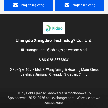
ekranem dotykowym
dotykowym DIN70121
Najlepszą cenę
Najlepszą cenę
CCS2 EV Charger
Chengdu Xiangdao Technology Co., Ltd.
huangchunhui@cdxdkjyxgs.wecom.work
86-028-86763031
Pokój A, 10 / F, blok B, Wangfujing, 5 Huaxing Main Street,
dzielnica Jinjiang, Chengdu, Syczuan, Chiny
Chiny Dobra jakość Ładowarka samochodowa EV
Sprzedawca. 2022-2026 car-evcharger.com . Wszelkie prawa
zastrzeżone.