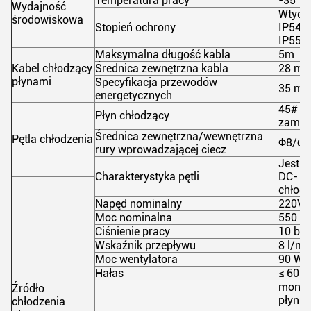
Temperatura pracy
-35°C 
Wydajność
Wtyczk
środowiskowa
Stopień ochrony
IP54; 
IP55
Maksymalna długość kabla
5m
Kabel chłodzący
Średnica zewnętrzna kabla
28 m
płynami
Specyfikacja przewodów
35 m
energetycznych
45# ol
Płyn chłodzący
zamraż
Średnica zewnętrzna/wewnętrzna
Pętla chłodzenia
Φ8/φ6
rury wprowadzającej ciecz
Jest u
Charakterystyka pętli
DC- pł
chłodz
Napęd nominalny
220VA
Moc nominalna
550 W
Ciśnienie pracy
10 bar
Wskaźnik przepływu
8 l/mi
Moc wentylatora
90 W
Hałas
≤ 60 d
monito
Źródło
płynu 
chłodzenia