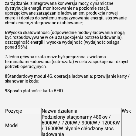
zarządzanie: zintegrowana konwersja mocy, dynamiczne
dystrybucja energii, monitorowanie na poziomie stacji,
uporządkowane zarządzanie ładowaniem, produkcja nowej
energii i dostęp do systemu magazynowania energii, sterowanie
chłodzeniem,zintegrowane okablowanie;
6Wysoka skalowalność (odpowiednie moduły ładowania mogą
być rozbudowywane w celu zaspokojenia potrzeb ładowania),
oszczędność energii i wysoka wydajność (wydajność osiąga
ponad 96%).
7Jedna główna szafa może być połączona z wieloma
terminaliami ładowania (sub-szafa) w celu zaspokojenia różnych
potrzeb operacyjnych.
8Standardowy moduł 4G, operacja ładowania: przewijanie karty /
skanowanie kodu;
9Sposób płatności: karta RFID.
Pozycje
Nazwa działania
Wskaz
Podzielony stacjonarny 480kw /
600KW / 720KW / 900KW / 1200KW
Model
/ 1600KW płynnie chłodzony stos
ładowania