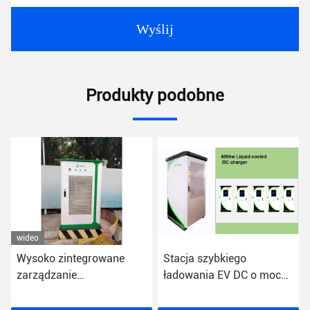
Wyślij
Produkty podobne
wideo
Stacja szybkiego
Stacja samochodowa do
ładowania EV DC o mocy
chłodzenia cieczą 200-
480 kW chłodzona cieczą
1000VDC Accell Axfast EV
z 7-calowym kolorowym
z 7-calowym ekranem