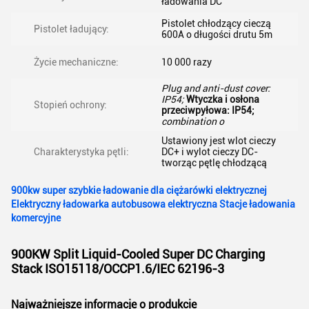
ładowania DC
Pistolet chłodzący cieczą
Pistolet ładujący:
600A o długości drutu 5m
Życie mechaniczne:
10 000 razy
Plug and anti-dust cover:
IP54;
Wtyczka i osłona
Stopień ochrony:
przeciwpyłowa: IP54;
combination o
Ustawiony jest wlot cieczy
Charakterystyka pętli:
DC+ i wylot cieczy DC-
tworząc pętlę chłodzącą
900kw super szybkie ładowanie dla ciężarówki elektrycznej
Elektryczny ładowarka autobusowa elektryczna Stacje ładowania
komercyjne
900KW Split Liquid-Cooled Super DC Charging
Stack ISO15118/OCCP1.6/IEC 62196-3
Najważniejsze informacje o produkcie