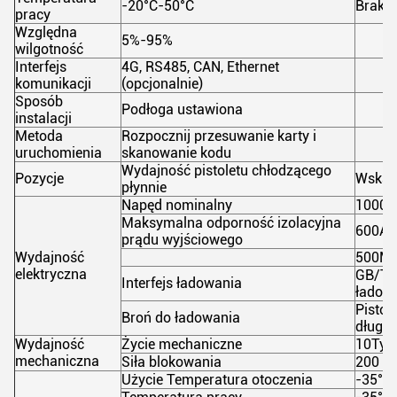
-20°C-50°C
Brak k
pracy
Względna
5%-95%
wilgotność
Interfejs
4G, RS485, CAN, Ethernet
komunikacji
(opcjonalnie)
Sposób
Podłoga ustawiona
instalacji
Metoda
Rozpocznij przesuwanie karty i
uruchomienia
skanowanie kodu
Wydajność pistoletu chłodzącego
Pozycje
Wskaź
płynnie
Napęd nominalny
1000 
Maksymalna odporność izolacyjna
600A
prądu wyjściowego
Wydajność
500MΩ
elektryczna
GB/T20
Interfejs ładowania
ładowa
Pistol
Broń do ładowania
długoś
Wydajność
Życie mechaniczne
10Tysi
mechaniczna
Siła blokowania
200 N
Użycie Temperatura otoczenia
-35°C 