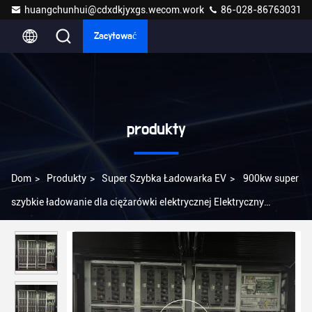
huangchunhui@cdxdkjyxgs.wecom.work
86-028-86763031
Zacytować
produkty
Dom
>
Produkty
>
Super Szybka Ładowarka EV
>
900kw super
szybkie ładowanie dla ciężarówki elektrycznej Elektryczny
ładowarka autobusowa elektryczna Stacje ładowania komercyjne