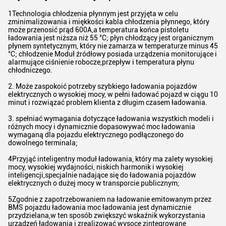
1Technologia chłodzenia płynnym jest przyjęta w celu
zminimalizowania i miękkości kabla chłodzenia płynnego, który
może przenosić prąd 600A,a temperatura końca pistoletu
ładowania jest niższa niż 55 °C; płyn chłodzący jest organicznym
płynem syntetycznym, który nie zamarza w temperaturze minus 45
°C; chłodzenie Moduł źródłowy posiada urządzenia monitorujące i
alarmujące ciśnienie robocze,przepływ i temperatura płynu
chłodniczego.
2. Może zaspokoić potrzeby szybkiego ładowania pojazdów
elektrycznych o wysokiej mocy, w pełni ładować pojazd w ciągu 10
minut i rozwiązać problem klienta z długim czasem ładowania.
3. spełniać wymagania dotyczące ładowania wszystkich modeli i
różnych mocy i dynamicznie dopasowywać moc ładowania
wymaganą dla pojazdu elektrycznego podłączonego do
dowolnego terminala;
4Przyjąć inteligentny moduł ładowania, który ma zalety wysokiej
mocy, wysokiej wydajności, niskich harmonik i wysokiej
inteligencji,specjalnie nadające się do ładowania pojazdów
elektrycznych o dużej mocy w transporcie publicznym;
5Zgodnie z zapotrzebowaniem na ładowanie emitowanym przez
BMS pojazdu ładowania moc ładowania jest dynamicznie
przydzielana,w ten sposób zwiększyć wskaźnik wykorzystania
urządzeń ładowania i zrealizować wysoce zintegrowane