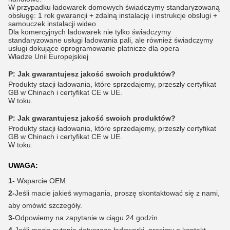
W przypadku ładowarek domowych świadczymy standaryzowaną
obsługę: 1 rok gwarancji + zdalną instalację i instrukcje obsługi +
samouczek instalacji wideo
Dla komercyjnych ładowarek nie tylko świadczymy
standaryzowane usługi ładowania pali, ale również świadczymy
usługi dokujące oprogramowanie płatnicze dla opera
Władze Unii Europejskiej
P:
Jak gwarantujesz jakość swoich produktów?
Produkty stacji ładowania, które sprzedajemy, przeszły certyfikat
GB w Chinach i certyfikat CE w UE.
W toku.
P:
Jak gwarantujesz jakość swoich produktów?
Produkty stacji ładowania, które sprzedajemy, przeszły certyfikat
GB w Chinach i certyfikat CE w UE.
W toku.
UWAGA:
1-
Wsparcie OEM.
2-
Jeśli macie jakieś wymagania, proszę skontaktować się z nami,
aby omówić szczegóły.
3-
Odpowiemy na zapytanie w ciągu 24 godzin.
4-
Jeśli macie pytania dotyczące ładowarki, prosimy o kontakt.