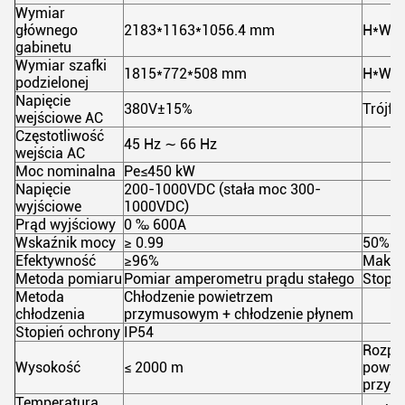
Wymiar
głównego
2183*1163*1056.4 mm
H*W*
gabinetu
Wymiar szafki
1815*772*508 mm
H*W*
podzielonej
Napięcie
380V±15%
Trójfa
wejściowe AC
Częstotliwość
45 Hz ∼ 66 Hz
wejścia AC
Moc nominalna
Pe≤450 kW
Napięcie
200-1000VDC (stała moc 300-
wyjściowe
1000VDC)
Prąd wyjściowy
0 ‰ 600A
Wskaźnik mocy
≥ 0.99
50% P
Efektywność
≥96%
Maksy
Metoda pomiaru
Pomiar amperometru prądu stałego
Stopie
Metoda
Chłodzenie powietrzem
chłodzenia
przymusowym + chłodzenie płynem
Stopień ochrony
IP54
Rozpoc
Wysokość
≤ 2000 m
powyże
przyp
Temperatura