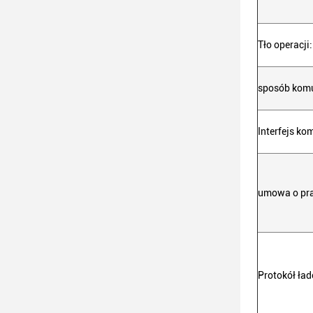
Tło operacji:
sposób komu
Interfejs ko
umowa o pra
Protokół ła