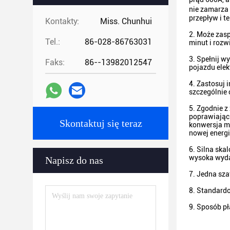
nie zamarza 
przepływ i t
Kontakty:
Miss. Chunhui
2. Może zasp
Tel.:
86-028-86763031
minut i rozw
3. Spełnij 
Faks:
86--13982012547
pojazdu ele
4. Zastosuj 
szczególnie
5. Zgodnie 
poprawiając 
Skontaktuj się teraz
konwersja m
nowej energi
6. Silna sk
wysoka wyda
Napisz do nas
7. Jedna sza
8. Standardo
9. Sposób pł