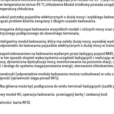
w temperaturze minus 45 ℃;chłodzenie Moduł źródłowy posiada urządze
emperaturę chłodziwa.
okoić potrzeby pojazdów elektrycznych o dużej mocy i szybkiego łado
iązać problem klienta związany z długim czasem ładowania.
wymagania dotyczące ładowania wszystkich modeli i różnych mocy ora
ktrycznego podłączonego do dowolnego terminala;
inteligentny moduł ładowania, który ma zalety dużej mocy, wysokiej wyda
 odpowiedni do ładowania pojazdów elektrycznych o dużej mocy w trans
z zapotrzebowaniem na ładowanie wydanym przez ładujący pojazd BMS, 
w ten sposób stopień wykorzystania urządzeń ładujących i realizując
ocy, dynamiczna dystrybucja mocy, monitorowanie na poziomie stacji
i i dostęp do systemu magazynowania energii, sterowanie chłodzeniem
alowalność (odpowiednie moduły ładowania można rozbudować w celu za
jność (sprawność sięga ponad 96%).
fka główna może być podłączona do wielu terminali ładujących (szafki p
wy moduł 4G, operacja ładowania: przeciągnij kartę / zeskanuj kod;
atności: karta RFID.