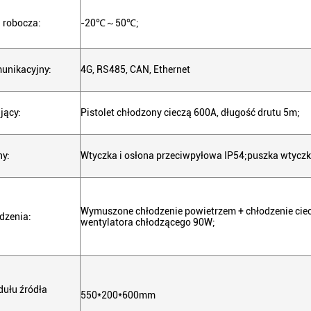
 robocza:
-20℃～50℃;
munikacyjny:
4G, RS485, CAN, Ethernet
jący:
Pistolet chłodzony cieczą 600A, długość drutu 5m;
ny:
Wtyczka i osłona przeciwpyłowa IP54;puszka wtyczki
Wymuszone chłodzenie powietrzem + chłodzenie cie
dzenia:
wentylatora chłodzącego 90W;
ułu źródła
550*200*600mm