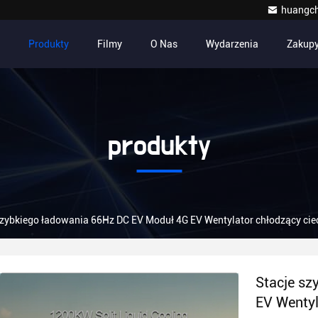
huangc
Produkty
Filmy
O Nas
Wydarzenia
Zakup
produkty
szybkiego ładowania 66Hz DC EV Moduł 4G EV Wentylator chłodzący ci
Stacje sz
EV Wentyl