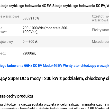
tacje szybkiego ładowania 4G EV
,
Stacje szybkiego ładowania DC EV
,
W
ie wejściowe
Częstotliw
380V±15%
wejściowa 
ie
200-1000Vdc (moc stała 300-
Efektywnoś
owe::
1000Vdc);
yjściowy::
0 ~ 600 A;
Metoda pom
ść::
≤2000m;
kiego ładowania 66Hz DC EV Moduł 4G EV Wentylator chłodzący cieczą
jący Super DC o mocy 1200 kW z podziałem, chłodzony c
sze cechy produktu
ia chłodzenia cieczą została przyjęta w celu realizacji miniaturyzacji i
 temperatura końcówki pistoletu ładującego jest niższa niż 55 ℃;płyn 