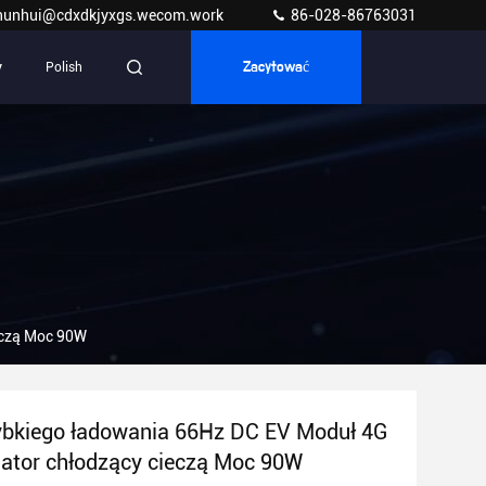
hunhui@cdxdkjyxgs.wecom.work
86-028-86763031
y
Polish
Zacytować
eczą Moc 90W
ybkiego ładowania 66Hz DC EV Moduł 4G
ator chłodzący cieczą Moc 90W