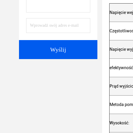
Napięcie we
Częstotliwo
Wyślij
Napięcie wy
efektywność
Prąd wyjści
Metoda pom
Wysokość: