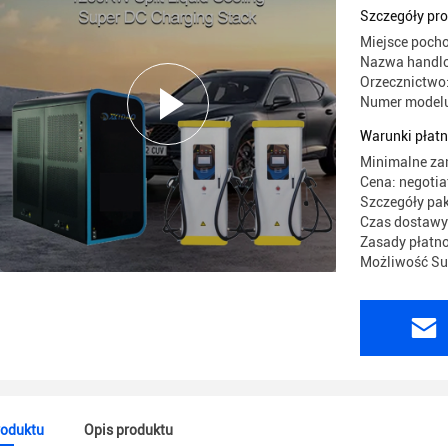
Szczegóły pr
Miejsce poch
Nazwa handlo
Orzecznictwo
Numer model
Warunki płatn
Minimalne za
Cena: negotia
Szczegóły pa
Czas dostawy:
Zasady płatno
Możliwość Sup
roduktu
Opis produktu