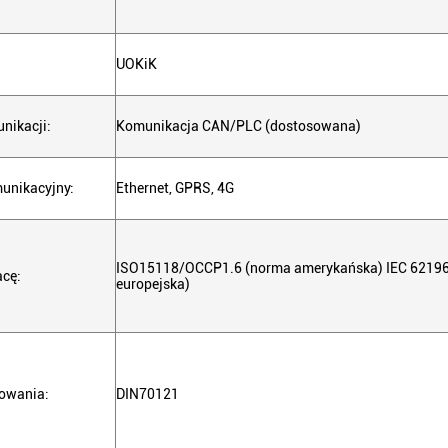
UOKiK
nikacji:
Komunikacja CAN/PLC (dostosowana)
munikacyjny:
Ethernet, GPRS, 4G
ISO15118/OCCP1.6 (norma amerykańska) IEC 6219
cę:
europejska)
dowania:
DIN70121