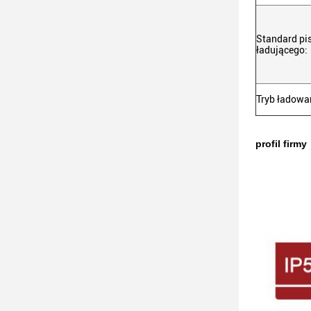
Standard pis
ładującego:
Tryb ładowa
profil firmy