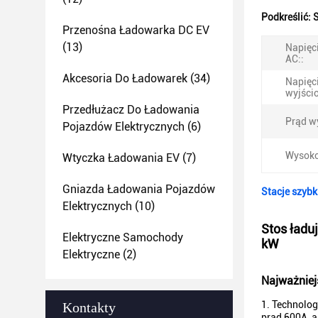
Podkreślić:
S
Przenośna Ładowarka DC EV
(13)
Napięc
AC::
Akcesoria Do Ładowarek
(34)
Napięc
wyjści
Przedłużacz Do Ładowania
Prąd w
Pojazdów Elektrycznych
(6)
Wysoko
Wtyczka Ładowania EV
(7)
Gniazda Ładowania Pojazdów
Stacje szyb
Elektrycznych
(10)
Stos ładu
Elektryczne Samochody
kW
Elektryczne
(2)
Najważniej
1. Technolog
Kontakty
prąd 600A, a