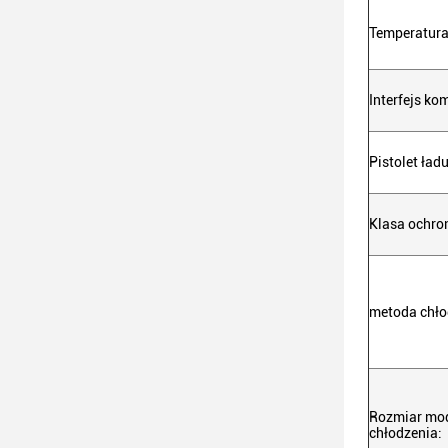
Temperatura
Interfejs ko
Pistolet ładu
Klasa ochro
metoda chło
Rozmiar mod
chłodzenia: