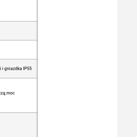
 i gniazdka IP55
czą;moc