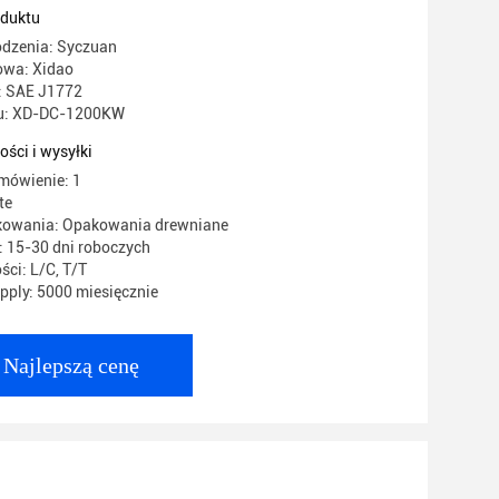
oduktu
odzenia: Syczuan
wa: Xidao
: SAE J1772
u: XD-DC-1200KW
ości i wysyłki
mówienie: 1
te
kowania: Opakowania drewniane
 15-30 dni roboczych
ści: L/C, T/T
ply: 5000 miesięcznie
Najlepszą cenę