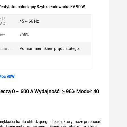
entylator chłodzący Szybka ładowarka EV 90 W
ość
45 ~ 66 Hz
AC::
ć::
≥96%
iaru::
Pomiar miernikiem prądu stałego;
 Moc 90W
ieczą 0 ~ 600 A Wydajność: ≥ 96% Moduł: 40
 miękkości kabla chłodzącego cieczą, który może przenosić
chłodzący jest organicznym płynem syntetycznym, który