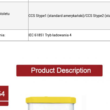
toletu
CCS Stype1 (standard amerykański)/CCS Stype2 (sta
nia:
IEC 61851 Tryb ładowania 4