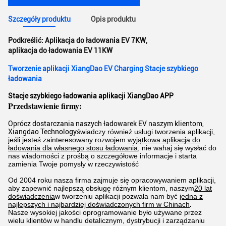
Szczegóły produktu
Opis produktu
Podkreślić:
Aplikacja do ładowania EV 7KW
,
aplikacja do ładowania EV 11KW
Tworzenie aplikacji XiangDao EV Charging Stacje szybkiego
ładowania
Stacje szybkiego ładowania aplikacji XiangDao APP
Przedstawienie firmy:
Oprócz dostarczania naszych ładowarek EV naszym klientom,
Xiangdao Technology
świadczy również usługi tworzenia aplikacji,
jeśli jesteś zainteresowany rozwojem
wyjątkowa aplikacja do
ładowania dla własnego stosu ładowania
, nie wahaj się wysłać do
nas wiadomości z prośbą o szczegółowe informacje i s
tarta
zamienia Twoje pomysły w rzeczywistość
Od 2004 roku nasza firma zajmuje się opracowywaniem aplikacji,
aby zapewnić najlepszą obsługę różnym klientom, naszym
20 lat
doświadczenia
w tworzeniu aplikacji pozwala nam być
jedna z
najlepszych i najbardziej doświadczonych firm w Chinach
.
Nasze wysokiej jakości oprogramowanie było używane przez
wielu klientów w handlu detalicznym, dystrybucji i zarządzaniu