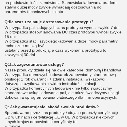
na podstawie ilości zamówienia.Stanowiska ładowania prądem
stałym dużej mocy zwykle wymagają dostosowania do
parametrów technicznych klienta.
Q:
Ile czasu zajmuje dostosowanie prototypu?
W przypadku pali ładujących czas prototypu wynosi zwykle 7 dni.
W przypadku stosów ładowania DC czas prototypu wynosi zwykle
15 dni.
W przypadku stacji szybkiego ładowania dużej mocy parametry
techniczne muszą być
ustalany przed produkcją, a czas wykonania prototypu to
zazwyczaj 30 dni.
Q:
Jak zagwarantować usługę?
Nasze produkty dzielą się na dwie kategorie: domową i handlową.
W przypadku domowych ładowarek zapewniamy standardową
obsługę: 1 rok gwarancji + zdalna instalacja i wskazówki
dotyczące użytkowania + wideo instruktaż instalacji
W przypadku komercyjnych ładowarek nie tylko świadczymy
standardowe usługi ładowania pali, ale także świadczymy usługi
dokowania oprogramowania płatniczego dla firm operacyjnych.
Q:
Jak gwarantujecie jakość swoich produktów?
Sprzedawane przez nas produkty ładujące przeszły certyfikację
GB w Chinach i certyfikację CE w UE.W przypadku niektórych
innych krajów odpowiednie certyfikaty to
w trakcie.