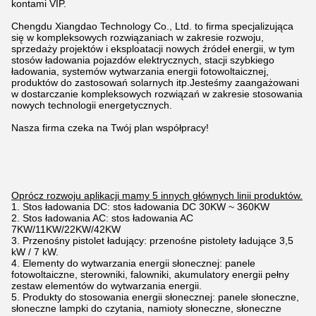
kontami VIP.
Chengdu Xiangdao Technology Co., Ltd. to firma specjalizująca
się w kompleksowych rozwiązaniach w zakresie rozwoju,
sprzedaży projektów i eksploatacji nowych źródeł energii, w tym
stosów ładowania pojazdów elektrycznych, stacji szybkiego
ładowania, systemów wytwarzania energii fotowoltaicznej,
produktów do zastosowań solarnych itp.
Jesteśmy zaangażowani
w dostarczanie kompleksowych rozwiązań w zakresie stosowania
nowych technologii energetycznych.
Nasza firma czeka na Twój plan współpracy!
Oprócz rozwoju aplikacji mamy 5 innych głównych linii produktów.
1. Stos ładowania DC: stos ładowania DC 30KW ~ 360KW
2. Stos ładowania AC: stos ładowania AC
7KW/11KW/22KW/42KW
3. Przenośny pistolet ładujący: przenośne pistolety ładujące 3,5
kW / 7 kW.
4. Elementy do wytwarzania energii słonecznej: panele
fotowoltaiczne, sterowniki, falowniki, akumulatory energii pełny
zestaw elementów do wytwarzania energii.
5. Produkty do stosowania energii słonecznej: panele słoneczne,
słoneczne lampki do czytania, namioty słoneczne, słoneczne