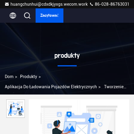
huangchunhui@cdxdkjyxgs.wecom.work
86-028-86763031
Zacytować
produkty
Dom
>
Produkty
>
Aplikacja Do Ładowania Pojazdów Elektrycznych
>
Tworzenie
aplikacji XiangDao EV Charging Stacje szybkiego ładowania