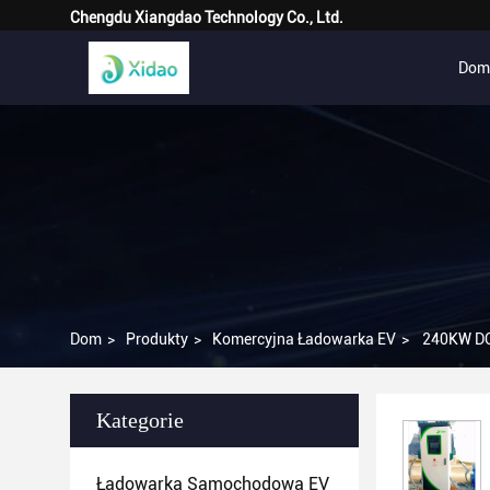
Chengdu Xiangdao Technology Co., Ltd.
Dom
Dom
>
Produkty
>
Komercyjna Ładowarka EV
>
240KW DC 
Kategorie
Ładowarka Samochodowa EV