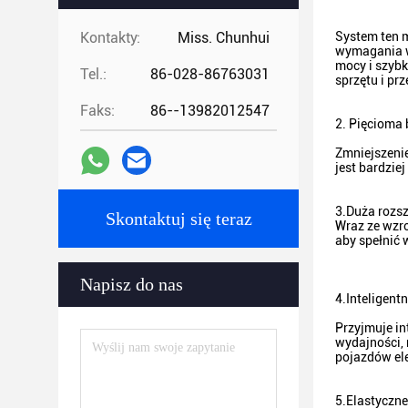
Kontakty:
Miss. Chunhui
System ten 
wymagania w
mocy i szyb
Tel.:
86-028-86763031
sprzętu i pr
Faks:
86--13982012547
2. Pięcioma
Zmniejszenie
jest bardziej
3.
Duża rozs
Skontaktuj się teraz
Wraz ze wzr
aby spełnić
Napisz do nas
4.
Inteligent
Przyjmuje in
wydajności, 
pojazdów el
5.
Elastyczne