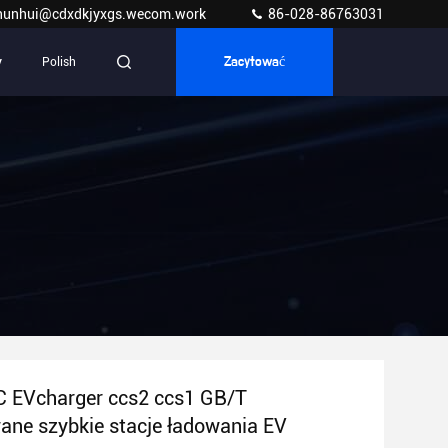
hunhui@cdxdkjyxgs.wecom.work
86-028-86763031
y
Polish
Zacytować
 EVcharger ccs2 ccs1 GB/T
ane szybkie stacje ładowania EV