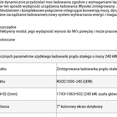
e dynamicznie przydzielać moc ładowania zgodnie z wymaganiami ład
 w ten sposób wydajność urządzenia ładowania.Wysoko zintegrowany: 
hłodzeniem i kompleksowe połączenie integrujące konwersję mocy, dyn
ne zarządzanie ładowaniem,nowy system wytwarzania energii i magaz
 oszczędne
efektywny moduł, jego wydajność wynosi do 96% powyżej i może pracowa
echniczne
nicznych parametrów szybkiego ładowarki prądu stałego o mocy 240 kW
uktu
Zintegrowana ładowarka prądu stał
ktu
RSDC1000-240 ((KW)
W*D) ((mm)
1743*1063*932 (240 kW, szafa głów
tlania
7" kolorowy ekran dotykowy