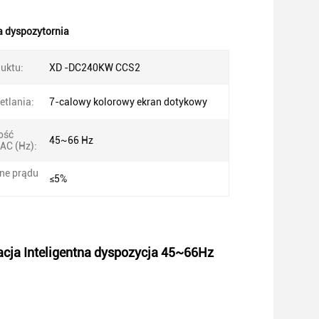
a dyspozytornia
uktu:
XD -DC240KW CCS2
etlania:
7-calowy kolorowy ekran dotykowy
ość
45~66 Hz
AC (Hz):
ne prądu
≤5%
acja Inteligentna dyspozycja 45~66Hz