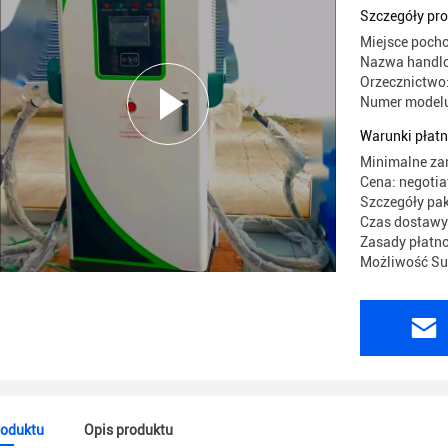
Szczegóły pr
Miejsce poch
Nazwa handlo
Orzecznictwo
Numer model
Warunki płatn
Minimalne za
Cena: negotia
Szczegóły pa
Czas dostawy:
Zasady płatno
Możliwość Sup
roduktu
Opis produktu