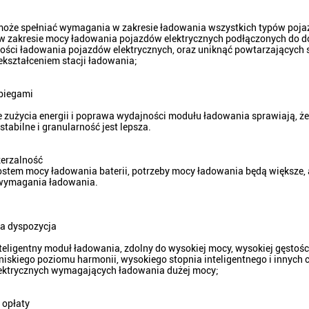
może spełniać wymagania w zakresie ładowania wszystkich typów poj
 zakresie mocy ładowania pojazdów elektrycznych podłączonych do d
kości ładowania pojazdów elektrycznych, oraz uniknąć powtarzający
zekształceniem stacji ładowania;
 biegami
 zużycia energii i poprawa wydajności modułu ładowania sprawiają, że 
 stabilne i granularność jest lepsza.
zerzalność
ostem mocy ładowania baterii, potrzeby mocy ładowania będą większe,
 wymagania ładowania.
na dyspozycja
teligentny moduł ładowania, zdolny do wysokiej mocy, wysokiej gęstoś
niskiego poziomu harmonii, wysokiego stopnia inteligentnego i innych 
ektrycznych wymagających ładowania dużej mocy;
 opłaty