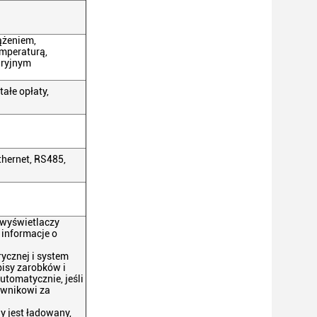
ążeniem,
emperaturą,
aryjnym
ałe opłaty,
thernet, RS485,
e wyświetlaczy
 informacje o
rycznej i system
isy zarobków i
tomatycznie, jeśli
kownikowi za
y jest ładowany,