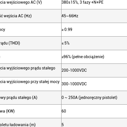
ęcia wejściowego AC (V)
380±15%, 3 fazy +N+PE
ść wejścia AC (Hz)
45~66Hz
ocy
≥ 0.99
rądu (THDI)
≤ 5%
ć
≥96% (pełne obciążenie)
ęcia wyjściowego prądu stałego
200-1000VDC
cia wyjściowego przy stałej mocy
300-1000VDC
owy prądu stałego (A)
0 ~ 250A (jednoręczny pistolet)
owa (KW)
60
toletu ładowania (m)
5