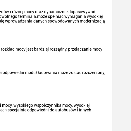
azdów i różnej mocy oraz dynamicznie dopasowywać
owolnego terminala.może spełniać wymagania wysokiej
ch się wprowadzania danych spowodowanych modernizacją
rozkład mocy jest bardziej rozsądny, przełączanie mocy
 a odpowiedni moduł ładowania może zostać rozszerzony,
ci mocy, wysokiego współczynnika mocy, wysokiej
cech,specjalnie odpowiedni do autobusów i innych