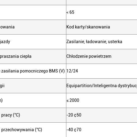
< 65
dowania
Kod karty/skanowania
jazdy
Zasilanie, ładowanie, usterka
praszania ciepła
Chłodzenie powietrzem
 zasilania pomocniczego BMS (V)
12/24
gii
Equipartition/Inteligentna dystrybu
m)
≤ 2000
 pracy (°C)
-20 ¢50
 przechowywania (°C)
-40 ¢70