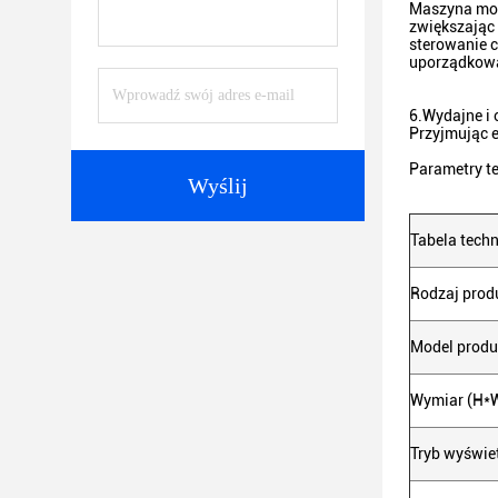
Maszyna moż
zwiększając
sterowanie c
uporządkowa
6.
Wydajne i
Przyjmując 
Parametry t
Wyślij
Tabela tech
Rodzaj prod
Model produ
Wymiar (H*
Tryb wyświe