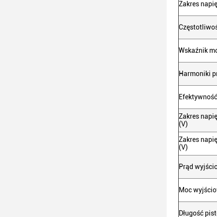
Zakres napi
Częstotliwo
Wskaźnik m
Harmoniki p
Efektywnoś
Zakres napi
(V)
Zakres napię
(V)
Prąd wyjści
Moc wyjści
Długość pis