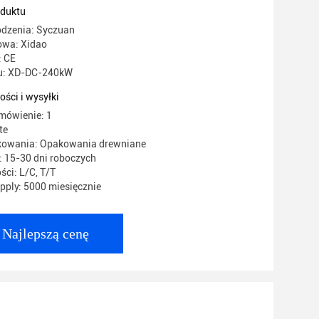
oduktu
odzenia: Syczuan
wa: Xidao
: CE
u: XD-DC-240kW
ości i wysyłki
mówienie: 1
te
kowania: Opakowania drewniane
 15-30 dni roboczych
ści: L/C, T/T
ply: 5000 miesięcznie
Najlepszą cenę