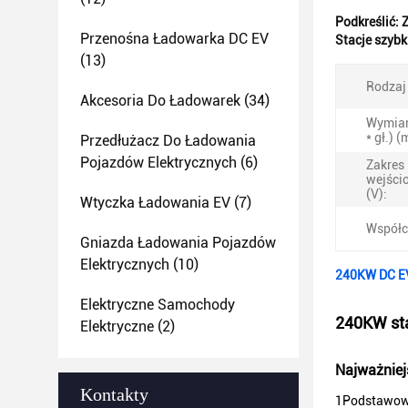
Podkreślić:
Z
Przenośna Ładowarka DC EV
Stacje szyb
(13)
Rodzaj
Akcesoria Do Ładowarek
(34)
Wymiar 
* gł.) 
Przedłużacz Do Ładowania
Pojazdów Elektrycznych
(6)
Zakres
wejści
(V):
Wtyczka Ładowania EV
(7)
Współc
Gniazda Ładowania Pojazdów
Elektrycznych
(10)
240KW DC EV
Elektryczne Samochody
240KW sta
Elektryczne
(2)
Najważniej
Kontakty
1Podstawow