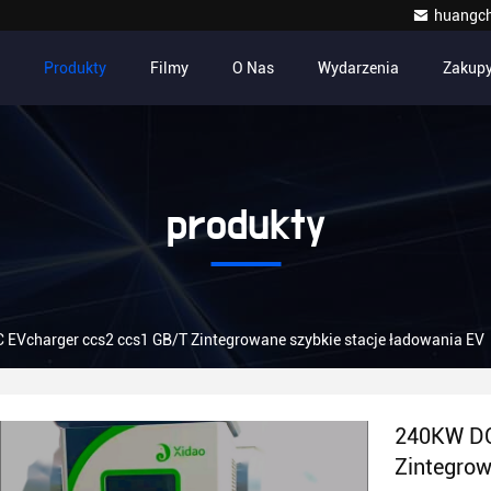
huangc
Produkty
Filmy
O Nas
Wydarzenia
Zakup
produkty
EVcharger ccs2 ccs1 GB/T Zintegrowane szybkie stacje ładowania EV
240KW DC
Zintegrow