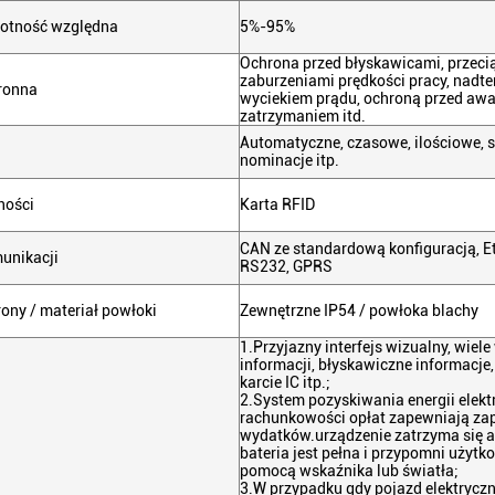
gotność względna
5%-95%
Ochrona przed błyskawicami, przeci
zaburzeniami prędkości pracy, nadt
ronna
wyciekiem prądu, ochroną przed aw
zatrzymaniem itd.
Automatyczne, czasowe, ilościowe, st
nominacje itp.
ności
Karta RFID
CAN ze standardową konfiguracją, E
munikacji
RS232, GPRS
ony / materiał powłoki
Zewnętrzne IP54 / powłoka blachy
1.
Przyjazny interfejs wizualny, wiel
informacji, błyskawiczne informacje,
karcie IC itp.;
2.
System pozyskiwania energii elekt
rachunkowości opłat zapewniają zap
wydatków.urządzenie zatrzyma się au
bateria jest pełna i przypomni użyt
pomocą wskaźnika lub światła;
3.
W przypadku gdy pojazd elektryczn