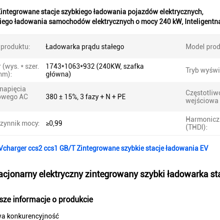
integrowane stacje szybkiego ładowania pojazdów elektrycznych
,
kiego ładowania samochodów elektrycznych o mocy 240 kW
,
Inteligentn
 produktu:
Ładowarka prądu stałego
Model prod
(wys. * szer.
1743*1063*932 (240KW, szafka
Tryb wyświ
(mm):
główna)
 napięcia
Częstotliw
owego AC
380 ± 15%, 3 fazy + N + PE
wejściowa 
Harmonicz
zynnik mocy:
≥0,99
(THDI):
charger ccs2 ccs1 GB/T Zintegrowane szybkie stacje ładowania EV
cjonarny elektryczny zintegrowany szybki ładowarka st
sze informacje o produkcie
a konkurencyjność