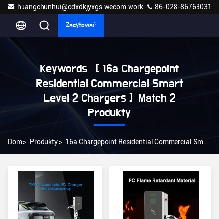
huangchunhui@cdxdkjyxgs.wecom.work
86-028-86763031
Zacytować
Keywords [ 16a Chargepoint
Residential Commercial Smart
Level 2 Chargers ] Match 2
Produkty
Dom
>
Produkty
>
16a Chargepoint Residential Commercial Smart Level 2 Chargers Online Manufacturer