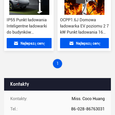
IP55 Punkt ładowania
OCPP1.6J Domowa
Inteligentne ładowarki
ładowarka EV poziomu 2 7
do budynków
kW Punkt ładowania 16
mieszkalnych i
Amp
Najlepszą cenę
Najlepszą cenę
komercyjnych poziomu
2 OCPP1.6J 7 kW
1
Kontakty
Kontakty:
Miss. Coco Huang
Tel.:
86-028-86763031