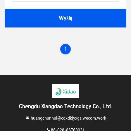
Wyślij
1
Chengdu Xiangdao Technology Co., Ltd.
huangchunhui@cdxdkjyxgs.wecom.work
86-028-86763031