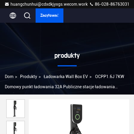
huangchunhui@cdxdkjyxgs.wecom.work
86-028-86763031
Zacytować
produkty
Dom
>
Produkty
>
Ładowarka Wall Box EV
>
OCPP1.6J 7KW
Domowy punkt ładowania 32A Publiczne stacje ładowania
samochodów elektrycznych