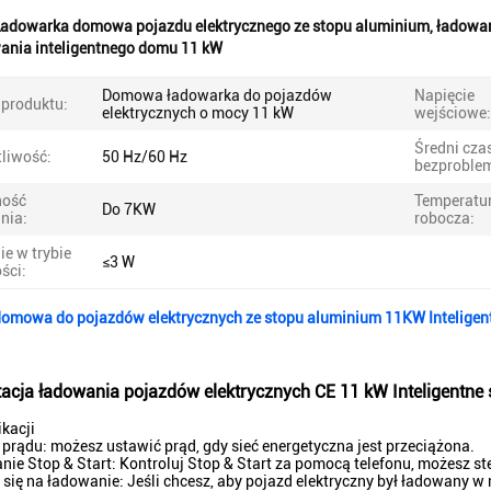
adowarka domowa pojazdu elektrycznego ze stopu aluminium
,
ładowar
wania inteligentnego domu 11 kW
Domowa ładowarka do pojazdów
Napięcie
produktu:
elektrycznych o mocy 11 kW
wejściowe:
Średni cza
tliwość:
50 Hz/60 Hz
bezproble
ność
Temperatu
Do 7KW
nia:
robocza:
ie w trybie
≤3 W
ści:
omowa do pojazdów elektrycznych ze stopu aluminium 11KW Inteligen
cja ładowania pojazdów elektrycznych CE 11 kW Inteligentne 
ikacji
 prądu: możesz ustawić prąd, gdy sieć energetyczna jest przeciążona.
nie Stop & Start: Kontroluj Stop & Start za pomocą telefonu, możesz 
się na ładowanie: Jeśli chcesz, aby pojazd elektryczny był ładowany 