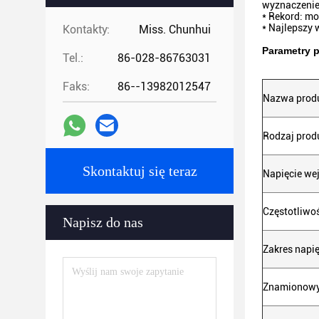
wyznaczenie 
* Rekord: m
* Najlepszy 
Kontakty:
Miss. Chunhui
Parametry 
Tel.:
86-028-86763031
Faks:
86--13982012547
Nazwa prod
Rodzaj prod
Skontaktuj się teraz
Napięcie we
Częstotliwo
Napisz do nas
Zakres napi
Znamionowy