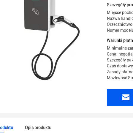
stacja ła
Szczegóły pr
Miejsce poch
Nazwa handlo
Orzecznictwo
Numer model
Warunki płatn
Minimalne za
Cena: negotia
Szczegóły pa
Czas dostawy:
Zasady płatno
Możliwość Sup
roduktu
Opis produktu