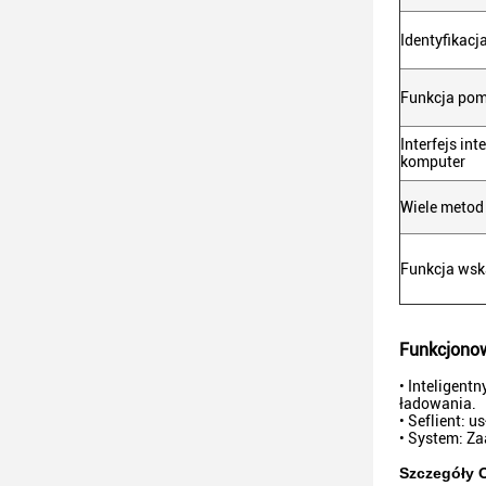
Identyfikacj
Funkcja pom
Interfejs int
komputer
Wiele metod
Funkcja wsk
Funkcjono
• Inteligent
ładowania.
• Seflient: u
• System: Z
Szczegóły 