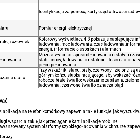
a
Identyfikacja za pomocą karty częstotliwości radio
iaru
Pomiar energii elektrycznej
Kolorowy wyświetlacz 4.3 pokazuje następujące inf
erakcji człowiek-
ładowania, moc ładowania, czas ładowania.inform
energii, informacje o usterkach i alarmach
Możesz wybierać spośród ładowania o stałym czasi
 ładowania
stałej mocy, ładowania o ustalonej ilości i automa
pełnego ładowania
Trzy wskaźniki stanu, biały, czerwony i zielony, są 
górnym końcu słupka ładującego, aby wskazać różn
azania stanu
robocze.białe światło: wskazanie zasilania, zielon
ładowania, czerwone światło oznacza błąd
wać
ny: aplikacja na telefon komórkowy zapewnia takie funkcje, jak wyszukiw
sługi wsparcia, takie jak przeciąganie kart i aplikacje mobilne
aawansowany system platformy szybkiego ładowania w chmurze, zapew
Obrazy