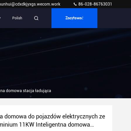
hunhui@cdxdkjyxgs.wecom.work
86-028-86763031
y
Polish
Zacytować
tna domowa stacja ładująca
a domowa do pojazdów elektrycznych ze
uminium 11KW Inteligentna domowa