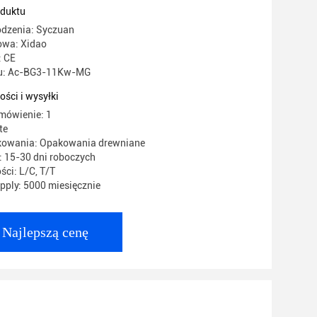
dująca
oduktu
odzenia: Syczuan
wa: Xidao
: CE
u: Ac-BG3-11Kw-MG
ości i wysyłki
mówienie: 1
te
kowania: Opakowania drewniane
 15-30 dni roboczych
ści: L/C, T/T
ply: 5000 miesięcznie
Najlepszą cenę