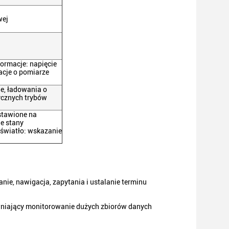
wej
ormacje: napięcie
acje o pomiarze
e, ładowania o
tycznych trybów
ustawione na
e stany
e światło: wskazanie
anie, nawigacja, zapytania i ustalanie terminu
niający monitorowanie dużych zbiorów danych