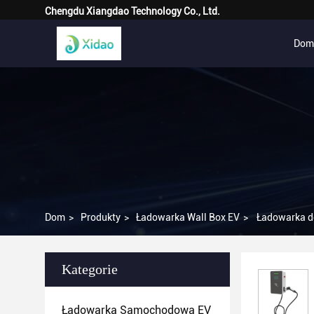
Chengdu Xiangdao Technology Co., Ltd.
Dom
Dom
>
Produkty
>
Ładowarka Wall Box EV
>
Ładowarka d
Kategorie
Ładowarka Samochodowa EV