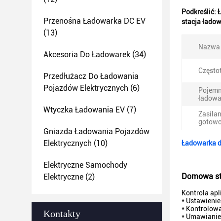
Podkreślić:
Ł
Przenośna Ładowarka DC EV
stacja łado
(13)
Nazwa 
Akcesoria Do Ładowarek
(34)
Często
Przedłużacz Do Ładowania
Pojazdów Elektrycznych
(6)
Pojem
ładowa
Wtyczka Ładowania EV
(7)
Zasilan
gotowo
Gniazda Ładowania Pojazdów
Elektrycznych
(10)
Ładowarka d
Elektryczne Samochody
Domowa sta
Elektryczne
(2)
Kontrola apl
* Ustawienie
* Kontrolowa
Kontakty
* Umawianie 