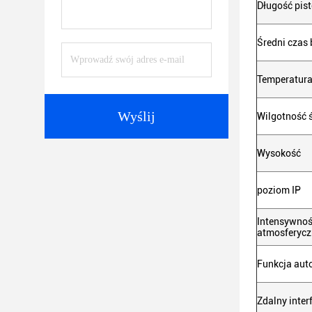
Długość pist
Średni czas
Temperatura
Wyślij
Wilgotność 
Wysokość
poziom IP
Intensywnoś
atmosferyc
Funkcja aut
Zdalny inter