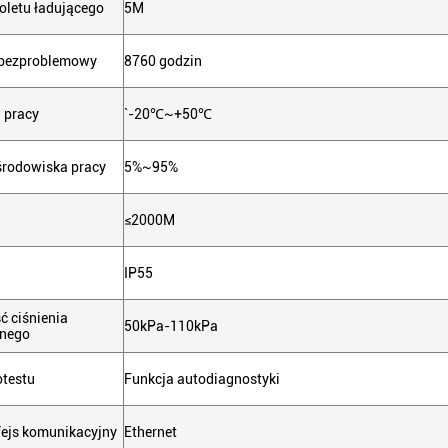
oletu ładującego
5M
 bezproblemowy
8760 godzin
 pracy
`-20℃~+50℃
środowiska pracy
5%~95%
≤2000M
IP55
ć ciśnienia
50kPa-110kPa
znego
otestu
Funkcja autodiagnostyki
fejs komunikacyjny
Ethernet