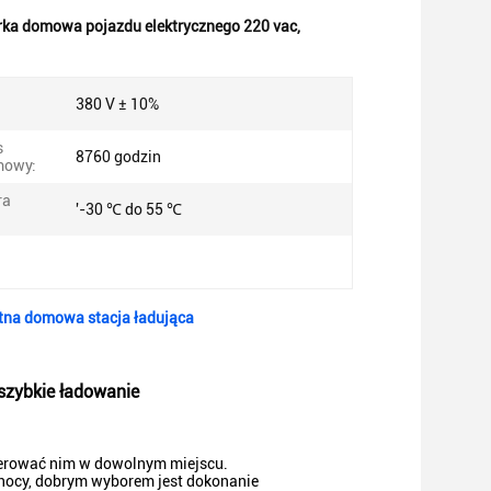
ka domowa pojazdu elektrycznego 220 vac
,
380 V ± 10%
s
8760 godzin
mowy:
ra
'-30 ℃ do 55 ℃
tna domowa stacja ładująca
szybkie ładowanie
sterować nim w dowolnym miejscu.
w nocy, dobrym wyborem jest dokonanie