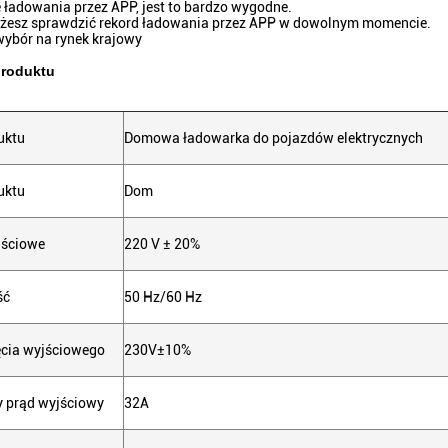
ładowania przez APP, jest to bardzo wygodne.
ożesz sprawdzić rekord ładowania przez APP w dowolnym momencie.
wybór na rynek krajowy
produktu
uktu
Domowa ładowarka do pojazdów elektrycznych
uktu
Dom
jściowe
220 V ± 20%
ść
50 Hz/60 Hz
ęcia wyjściowego
230V±10%
 prąd wyjściowy
32A