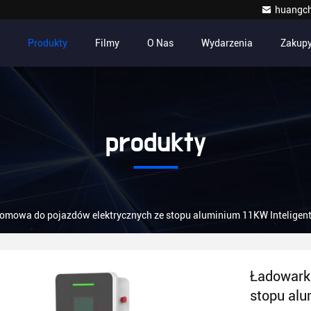
huangc
Produkty
Filmy
O Nas
Wydarzenia
Zakup
produkty
omowa do pojazdów elektrycznych ze stopu aluminium 11KW Inteligen
Ładowark
stopu al