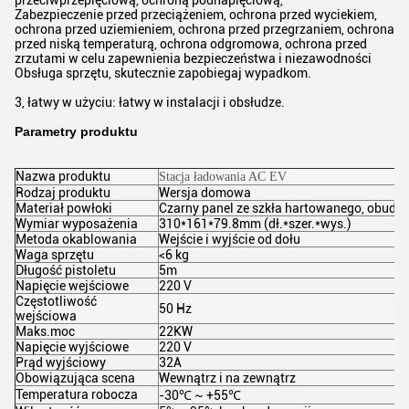
przeciwprzepięciową, ochroną podnapięciową,
Zabezpieczenie przed przeciążeniem, ochrona przed wyciekiem,
ochrona przed uziemieniem, ochrona przed przegrzaniem, ochrona
przed niską temperaturą, ochrona odgromowa, ochrona przed
zrzutami w celu zapewnienia bezpieczeństwa i niezawodności
Obsługa sprzętu, skutecznie zapobiegaj wypadkom.
3, łatwy w użyciu: łatwy w instalacji i obsłudze.
Parametry produktu
Nazwa produktu
Stacja ładowania AC EV
Rodzaj produktu
Wersja domowa
Materiał powłoki
Czarny panel ze szkła hartowanego, obudo
Wymiar wyposażenia
310*161*79.8mm (dł.*szer.*wys.)
Metoda okablowania
Wejście i wyjście od dołu
Waga sprzętu
<6 kg
Długość pistoletu
5m
Napięcie wejściowe
220 V
Częstotliwość
50 Hz
wejściowa
Maks.moc
22KW
Napięcie wyjściowe
220 V
Prąd wyjściowy
32A
Obowiązująca scena
Wewnątrz i na zewnątrz
Temperatura robocza
-30℃ ~ +55℃