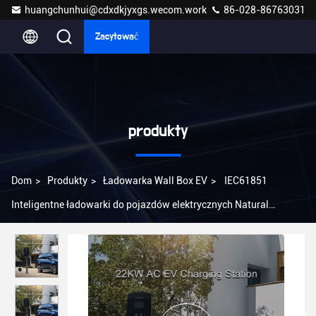
huangchunhui@cdxdkjyxgs.wecom.work
86-028-86763031
Zacytować
produkty
Dom
>
Produkty
>
Ładowarka Wall Box EV
>
IEC61851
Inteligentne ładowarki do pojazdów elektrycznych Natural
Cooling Stacje ładowania J1772