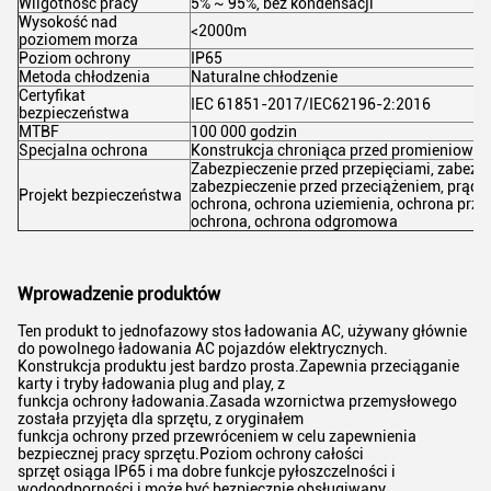
Wilgotność pracy
5% ~ 95%, bez kondensacji
Wysokość nad
<2000m
poziomem morza
Poziom ochrony
IP65
Metoda chłodzenia
Naturalne chłodzenie
Certyfikat
IEC 61851-2017/IEC62196-2:2016
bezpieczeństwa
MTBF
100 000 godzin
Specjalna ochrona
Konstrukcja chroniąca przed promieniowa
Zabezpieczenie przed przepięciami, zabezp
zabezpieczenie przed przeciążeniem, prąd
Projekt bezpieczeństwa
ochrona, ochrona uziemienia, ochrona prze
ochrona, ochrona odgromowa
Wprowadzenie produktów
Ten produkt to jednofazowy stos ładowania AC, używany głównie
do powolnego ładowania AC pojazdów elektrycznych.
Konstrukcja produktu jest bardzo prosta.Zapewnia przeciąganie
karty i tryby ładowania plug and play, z
funkcja ochrony ładowania.Zasada wzornictwa przemysłowego
została przyjęta dla sprzętu, z oryginałem
funkcja ochrony przed przewróceniem w celu zapewnienia
bezpiecznej pracy sprzętu.Poziom ochrony całości
sprzęt osiąga IP65 i ma dobre funkcje pyłoszczelności i
wodoodporności i może być bezpiecznie obsługiwany