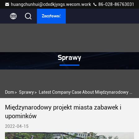
huangchunhui@cdxdkjyxgs.wecom.work
86-028-86763031
Zacytować
Sprawy
Dom
>
Sprawy
>
Latest Company Case About Międzynarodowy projekt miasta zabawek i upominków
Międzynarodowy projekt miasta zabawek i
upominków
2022-04-15