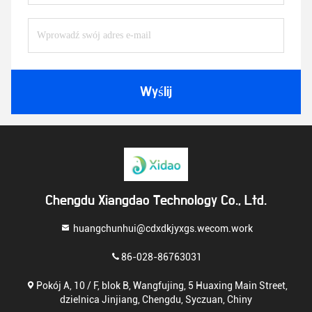
Wyślij
Chengdu Xiangdao Technology Co., Ltd.
huangchunhui@cdxdkjyxgs.wecom.work
86-028-86763031
Pokój A, 10 / F, blok B, Wangfujing, 5 Huaxing Main Street,
dzielnica Jinjiang, Chengdu, Syczuan, Chiny