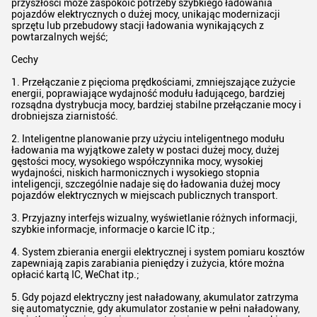
przyszłości może zaspokoić potrzeby szybkiego ładowania
pojazdów elektrycznych o dużej mocy, unikając modernizacji
sprzętu lub przebudowy stacji ładowania wynikających z
powtarzalnych wejść;
Cechy
1. Przełączanie z pięcioma prędkościami, zmniejszające zużycie
energii, poprawiające wydajność modułu ładującego, bardziej
rozsądna dystrybucja mocy, bardziej stabilne przełączanie mocy i
drobniejsza ziarnistość.
2. Inteligentne planowanie przy użyciu inteligentnego modułu
ładowania ma wyjątkowe zalety w postaci dużej mocy, dużej
gęstości mocy, wysokiego współczynnika mocy, wysokiej
wydajności, niskich harmonicznych i wysokiego stopnia
inteligencji, szczególnie nadaje się do ładowania dużej mocy
pojazdów elektrycznych w miejscach publicznych transport.
3. Przyjazny interfejs wizualny, wyświetlanie różnych informacji,
szybkie informacje, informacje o karcie IC itp.;
4. System zbierania energii elektrycznej i system pomiaru kosztów
zapewniają zapis zarabiania pieniędzy i zużycia, które można
opłacić kartą IC, WeChat itp.;
5. Gdy pojazd elektryczny jest naładowany, akumulator zatrzyma
się automatycznie, gdy akumulator zostanie w pełni naładowany,